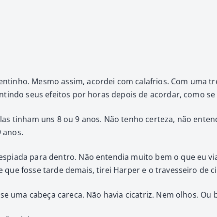
quentin­ho. Mes­mo assim, acordei com calafrios. Com uma t
sentin­do seus efeitos por horas depois de acor­dar, como se
Elas tin­ham uns 8 ou 9 anos. Não ten­ho certeza, não enten
9 anos.
 espi­a­da para den­tro. Não enten­dia muito bem o que eu vi
que fos­se tarde demais, tirei Harp­er e o trav­es­seiro de c
s­se uma cabeça care­ca. Não havia cica­triz. Nem olhos. Ou b