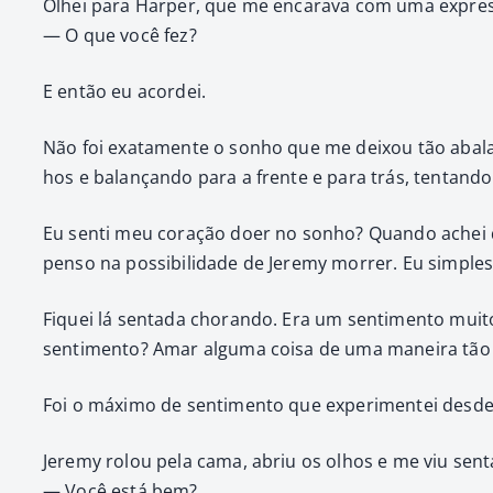
Olhei para Harp­er, que me encar­a­va com uma expressã
— O que você fez?
E então eu acordei.
Não foi exata­mente o son­ho que me deixou tão abal­a
hos e bal­ançan­do para a frente e para trás, ten­tan­
Eu sen­ti meu coração doer no son­ho? Quan­do achei q
pen­so na pos­si­bil­i­dade de Jere­my mor­rer. Eu sim­pl
Fiquei lá sen­ta­da choran­do. Era um sen­ti­men­to mu
sen­ti­men­to? Amar algu­ma coisa de uma maneira tão i
Foi o máx­i­mo de sen­ti­men­to que exper­i­mentei des­
Jere­my rolou pela cama, abriu os olhos e me viu sen­ta­
— Você está bem?