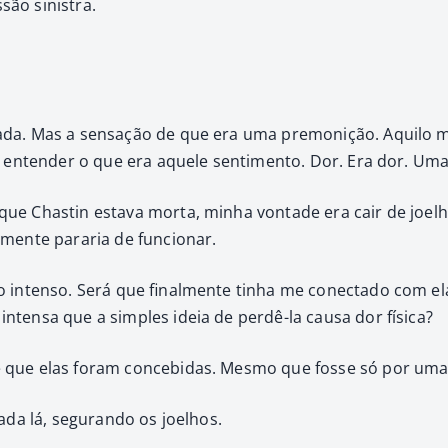
o sin­is­tra.
­da. Mas a sen­sação de que era uma pre­monição. Aqui­lo me 
do enten­der o que era aque­le sen­ti­men­to. Dor. Era dor. U
ue Chastin esta­va mor­ta, min­ha von­tade era cair de joel
es­mente pararia de fun­cionar.
ito inten­so. Será que final­mente tin­ha me conec­ta­do com
nten­sa que a sim­ples ideia de perdê-la causa dor físi­ca?
de que elas foram con­ce­bidas. Mes­mo que fos­se só por uma 
da lá, segu­ran­do os joel­hos.