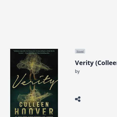
Novel
Verity (Colle
by