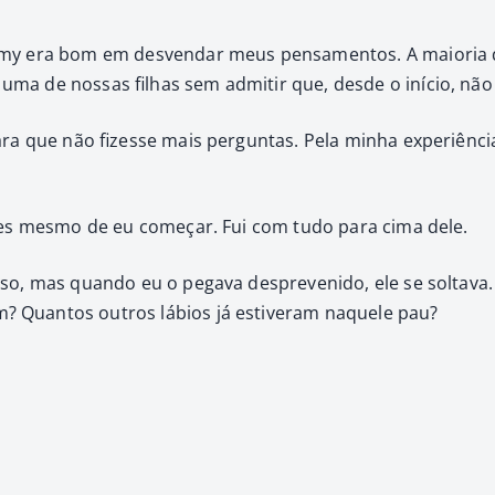
­my era bom em desven­dar meus pen­sa­men­tos. A maio­r­ia
uma de nos­sas fil­has sem admi­tir que, des­de o iní­cio, nã
para que não fizesse mais per­gun­tas. Pela min­ha exper­iên­
antes mes­mo de eu começar. Fui com tudo para cima dele.
oso, mas quan­do eu o pega­va despre­venido, ele se solta­va. 
? Quan­tos out­ros lábios já estiver­am naque­le pau?