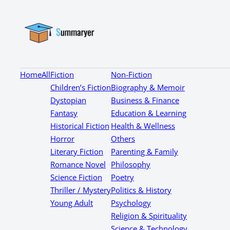
Home
All
Fiction
Non-Fiction
Children’s Fiction
Biography & Memoir
Dystopian
Business & Finance
Fantasy
Education & Learning
Historical Fiction
Health & Wellness
Horror
Others
Literary Fiction
Parenting & Family
Romance Novel
Philosophy
Science Fiction
Poetry
Thriller / Mystery
Politics & History
Young Adult
Psychology
Religion & Spirituality
Science & Technology