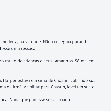
remedeira, na ver­dade. Não con­seguia parar de
 fos­se uma ressaca.
­do muito de cri­anças e seus taman­hos. Só me lem­
a. Harp­er esta­va em cima de Chastin, cobrindo sua
ima da irmã. Ao olhar para Chastin, lev­ei um sus­to.
oca. Nada que pudesse ser asfix­i­a­do.