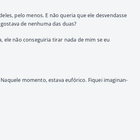
 deles, pelo menos. E não que­ria que ele desven­dasse
o gosta­va de nen­hu­ma das duas?
cia, ele não con­seguiria tirar nada de mim se eu
Naque­le momen­to, esta­va eufóri­co. Fiquei imag­i­nan­