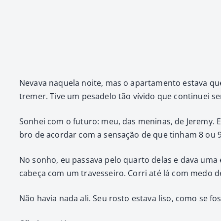
Neva­va naque­la noite, mas o aparta­men­to esta­va 
tremer. Tive um pesade­lo tão vívi­do que con­tin­uei 
Son­hei com o futuro: meu, das meni­nas, de Jere­my. 
bro de acor­dar com a sen­sação de que tin­ham 8 ou 
No son­ho, eu pas­sa­va pelo quar­to delas e dava uma
cabeça com um trav­es­seiro. Cor­ri até lá com medo de 
Não havia nada ali. Seu ros­to esta­va liso, como se fo