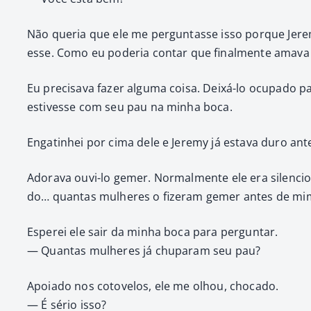
Não que­ria que ele me per­gun­tasse isso porque Jere
esse. Como eu pode­ria con­tar que final­mente ama­va 
Eu pre­cisa­va faz­er algu­ma coisa. Deixá-lo ocu­pa­do 
estivesse com seu pau na min­ha boca.
Engat­in­hei por cima dele e Jere­my já esta­va duro 
Ado­ra­va ouvi-lo gemer. Nor­mal­mente ele era silen­ci
do… quan­tas mul­heres o fiz­er­am gemer antes de mim
Esperei ele sair da min­ha boca para per­gun­tar.
— Quan­tas mul­heres já chu­param seu pau?
Apoia­do nos cotove­los, ele me olhou, choca­do.
— É sério isso?