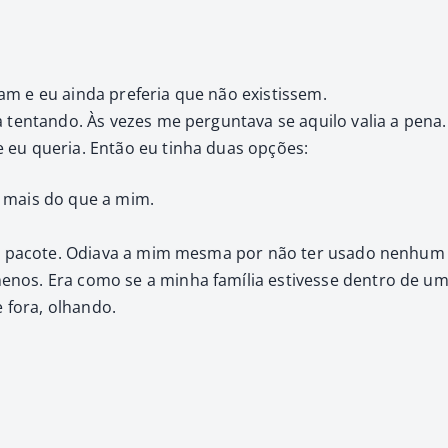
am e eu ain­da prefe­ria que não exis­tis­sem.
 ten­tan­do. Às vezes me per­gun­ta­va se aqui­lo valia a pena.
eu que­ria. Então eu tin­ha duas opções:
a mais do que a mim.
 pacote. Odi­a­va a mim mes­ma por não ter usa­do nen­hum m
nos. Era como se a min­ha família estivesse den­tro de um
 fora, olhan­do.