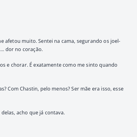
afe­tou muito. Sen­tei na cama, segu­ran­do os joel­
ma… dor no coração.
­hos e chorar. É exata­mente como me sin­to quan­do
 elas? Com Chastin, pelo menos? Ser mãe era isso, esse
delas, acho que já con­ta­va.