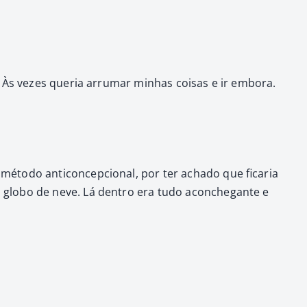
 Às vezes que­ria arru­mar min­has coisas e ir emb­o­ra.
éto­do anti­con­cep­cional, por ter acha­do que ficaria
 globo de neve. Lá den­tro era tudo aconchegante e