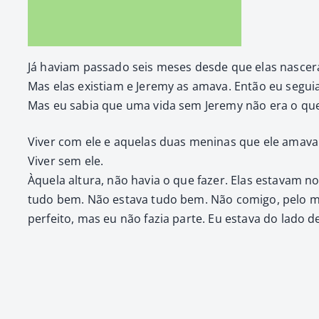
Já havi­am pas­sa­do seis meses des­de que elas nasce­r­
Mas elas exis­ti­am e Jere­my as ama­va. Então eu seguia
Mas eu sabia que uma vida sem Jere­my não era o que 
Viv­er com ele e aque­las duas meni­nas que ele ama­v
Viv­er sem ele.
Àquela altura, não havia o que faz­er. Elas estavam no
tudo bem. Não esta­va tudo bem. Não comi­go, pelo me
per­feito, mas eu não fazia parte. Eu esta­va do lado de